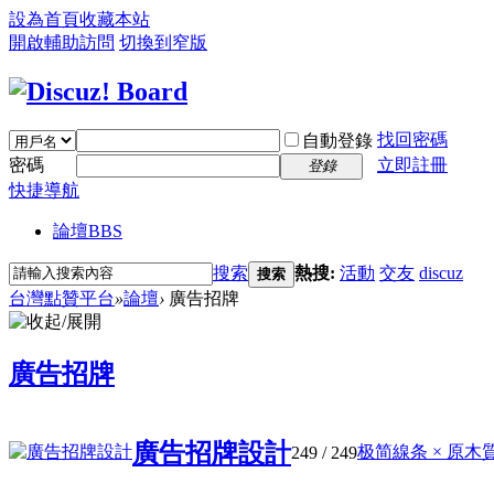
設為首頁
收藏本站
開啟輔助訪問
切換到窄版
找回密碼
自動登錄
密碼
立即註冊
登錄
快捷導航
論壇
BBS
搜索
熱搜:
活動
交友
discuz
搜索
台灣點贊平台
»
論壇
›
廣告招牌
廣告招牌
廣告招牌設計
极简線条 × 原木質感
249
/ 249