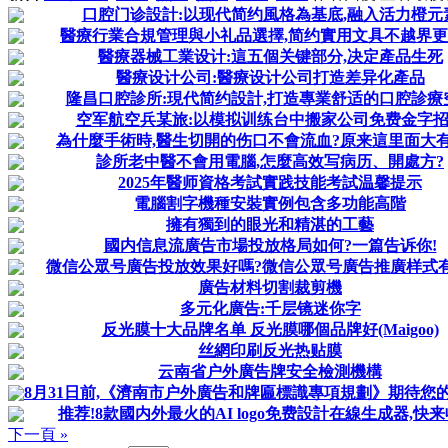
口腔门诊設計:以现代简约風格為基底,融入活力橙元
醫療行業合規管理與小礼品選擇,简约實用文具不越界
醫療器械工業设计:這五個关键部分,决定產品生死
醫療设计公司:醫療设计公司打造差异化產品
隆昌口腔診所:現代简约設計,打造專業舒适的口腔診療
空军航空兵某旅:以模拟训练台中搬家公司免费金字
為什麼手術時,醫生切開的伤口不會流血?原来這里面大
診所老中醫不會用電腦,怎麼高效写病历、開處方?
2025年醫师資格考試實践技能考試温馨提示
電腦割字機種安裝實例包含多功能高階
擁有獨到的眼光和精湛的工藝
國内信息流廣告市場投放格局如何?一篇告诉你!
微信公眾号廣告投放效果好嗎?微信公眾号廣告推廣样式有
廣告材料切割裁剪機
多元化廣告:千层镜迷你字
反光膜十大品牌名单 反光膜哪個品牌好(Maigoo)
丝網印刷反光热贴膜
云南省户外廣告牌安全檢測機構
8月31日前,《濟南市户外廣告和牌匾標識專項規劃》期待您
推荐!8款國内外最火的AI logo免费設計在線生成器,快来
下一頁 »