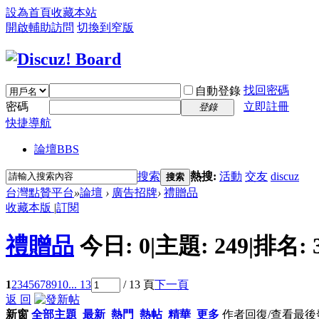
設為首頁
收藏本站
開啟輔助訪問
切換到窄版
找回密碼
自動登錄
密碼
立即註冊
登錄
快捷導航
論壇
BBS
搜索
熱搜:
活動
交友
discuz
搜索
台灣點贊平台
»
論壇
›
廣告招牌
›
禮贈品
收藏本版
|
訂閱
禮贈品
今日:
0
|
主題:
249
|
排名:
1
2
3
4
5
6
7
8
9
10
... 13
/ 13 頁
下一頁
返 回
新窗
全部主題
最新
熱門
熱帖
精華
更多
作者
回復/查看
最後