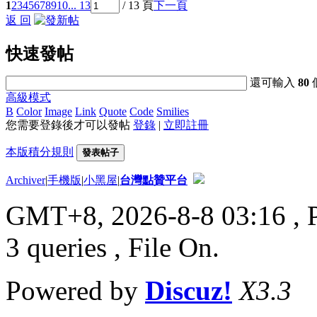
1
2
3
4
5
6
7
8
9
10
... 13
/ 13 頁
下一頁
返 回
快速發帖
還可輸入
80
高級模式
B
Color
Image
Link
Quote
Code
Smilies
您需要登錄後才可以發帖
登錄
|
立即註冊
本版積分規則
發表帖子
Archiver
|
手機版
|
小黑屋
|
台灣點贊平台
GMT+8, 2026-8-8 03:16
, 
3 queries , File On.
Powered by
Discuz!
X3.3